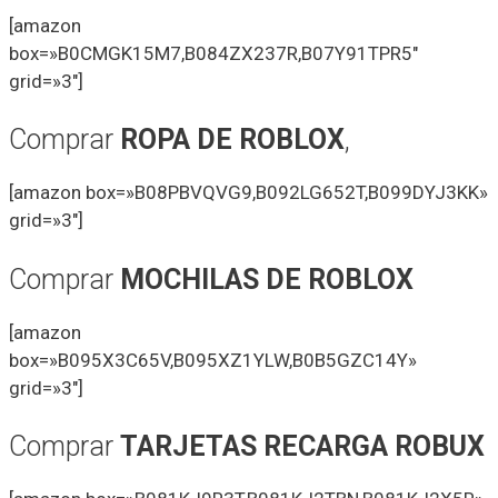
[amazon
box=»B0CMGK15M7,B084ZX237R,B07Y91TPR5″
grid=»3″]
Comprar
ROPA DE ROBLOX
,
[amazon box=»B08PBVQVG9,B092LG652T,B099DYJ3KK»
grid=»3″]
Comprar
MOCHILAS DE ROBLOX
[amazon
box=»B095X3C65V,B095XZ1YLW,B0B5GZC14Y»
grid=»3″]
Comprar
TARJETAS RECARGA ROBUX