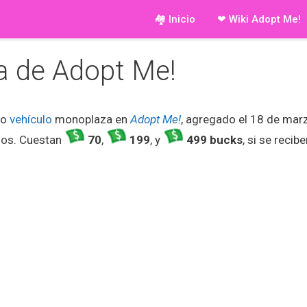
🏘 Inicio
❤ Wiki Adopt Me!
a de Adopt Me!
ro
vehículo
monoplaza en
Adopt Me!
, agregado el 18 de mar
ios. Cuestan
70
,
199
, y
499 bucks
, si se reci