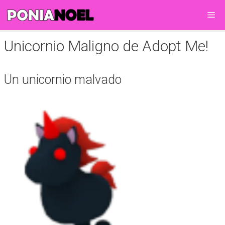
Saltar
Me
al
contenido
Unicornio Maligno de Adopt Me!
Un unicornio malvado