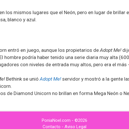
en los mismos lugares que el Neón, pero en lugar de brillar e
sa, blanco y azul.
n entró en juego, aunque los propietarios de
Adopt Me!
dij
l hombre podría haber tenido una serie diaria muy alta (60
ugadores con niveles de entrada muy altos, pero era el más 
Me!
Bethink se unió
Adopt Me!
servidor y mostró a la gente l
icorn.
scos de Diamond Unicorn no brillan en forma Mega Neón o N
PoniaNoel.com - ©2026
Contacto
-
Aviso Legal