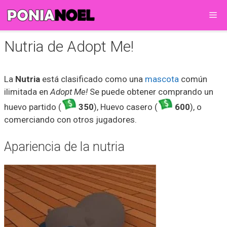
Saltar
Me
al
contenido
Nutria de Adopt Me!
La
Nutria
está clasificado como una
mascota
común
ilimitada en
Adopt Me!
Se puede obtener comprando un
huevo partido (
350
), Huevo casero (
600
), o
comerciando con otros jugadores.
Apariencia de la nutria