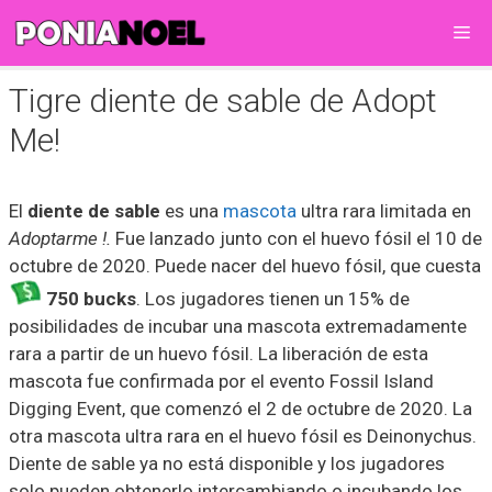
Saltar
Me
al
contenido
Tigre diente de sable de Adopt
Me!
El
diente de sable
es una
mascota
ultra rara limitada en
Adoptarme !.
Fue lanzado junto con el huevo fósil el 10 de
octubre de 2020. Puede nacer del huevo fósil, que cuesta
750 bucks
. Los jugadores tienen un 15% de
posibilidades de incubar una mascota extremadamente
rara a partir de un huevo fósil. La liberación de esta
mascota fue confirmada por el evento Fossil Island
Digging Event, que comenzó el 2 de octubre de 2020. La
otra mascota ultra rara en el huevo fósil es Deinonychus.
Diente de sable ya no está disponible y los jugadores
solo pueden obtenerlo intercambiando o incubando los